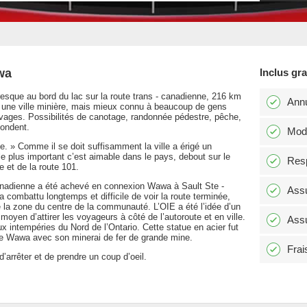
wa
Inclus gr
oresque au bord du lac sur la route trans - canadienne, 216 km
Annu
st une ville minière, mais mieux connu à beaucoup de gens
vages. Possibilités de canotage, randonnée pédestre, pêche,
bondent.
Modi
. » Comme il se doit suffisamment la ville a érigé un
lus important c’est aimable dans le pays, debout sur le
Resp
e et de la route 101.
canadienne a été achevé en connexion Wawa à Sault Ste -
Assu
combattu longtemps et difficile de voir la route terminée,
é la zone du centre de la communauté. L’OIE a été l’idée d’un
oyen d’attirer les voyageurs à côté de l’autoroute et en ville.
Assu
ux intempéries du Nord de l’Ontario. Cette statue en acier fut
 de Wawa avec son minerai de fer de grande mine.
Frai
arrêter et de prendre un coup d’oeil.