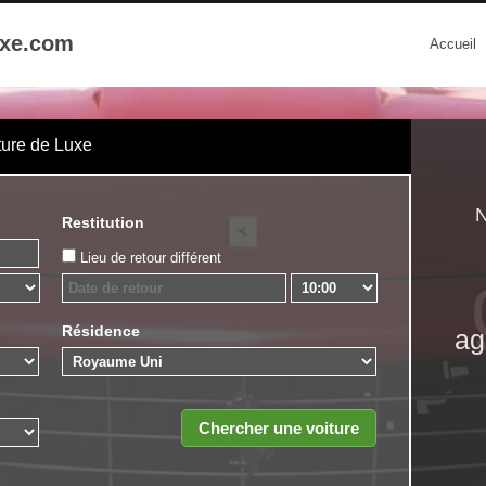
uxe.com
Accueil
ture de Luxe
N
Restitution
Lieu de retour différent
Résidence
ag