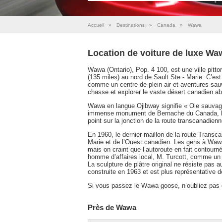
Accueil
»
Destinations
»
Canada
»
Wawa
Location de voiture de luxe Wa
Wawa (Ontario), Pop. 4 100, est une ville pitt
(135 miles) au nord de Sault Ste - Marie. C’e
comme un centre de plein air et aventures sau
chasse et explorer le vaste désert canadien a
Wawa en langue Ojibway signifie « Oie sauvage
immense monument de Bernache du Canada, le p
point sur la jonction de la route transcanadienn
En 1960, le dernier maillon de la route Trans
Marie et de l’Ouest canadien. Les gens à Wawa 
mais on craint que l’autoroute en fait contourn
homme d’affaires local, M. Turcott, comme un m
La sculpture de plâtre original ne résiste pas a
construite en 1963 et est plus représentative
Si vous passez le Wawa goose, n’oubliez pas d’
Près de Wawa