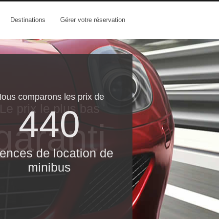
Destinations
Gérer votre réservation
ous comparons les prix de
Le prix le​ plus bas
440
garanti
ences de location de
minibus