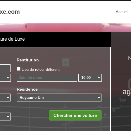
uxe.com
Accueil
ture de Luxe
N
Restitution
Lieu de retour différent
Résidence
ag