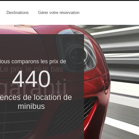
Destinations
Gérer votre réservation
ous comparons les prix de
Le prix le​ plus bas
440
garanti
ences de location de
minibus