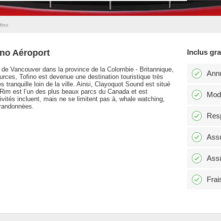
fino
ino Aéroport
Inclus gr
île de Vancouver dans la province de la Colombie - Britannique,
Annu
urces, Tofino est devenue une destination touristique très
tranquille loin de la ville. Ainsi, Clayoquot Sound est situé
c Rim est l’un des plus beaux parcs du Canada et est
Modi
tivités incluent, mais ne se limitent pas à, whale watching,
 randonnées.
Resp
Assu
Assu
Frai