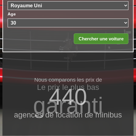
Age
Nous comparons les prix de
Le prix le​ plus bas
440
garanti
agences de location de minibus