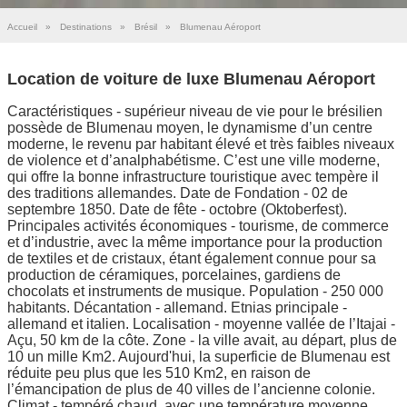
Accueil
»
Destinations
»
Brésil
»
Blumenau Aéroport
Location de voiture de luxe Blumenau Aéroport
Caractéristiques - supérieur niveau de vie pour le brésilien
possède de Blumenau moyen, le dynamisme d’un centre
moderne, le revenu par habitant élevé et très faibles niveaux
de violence et d’analphabétisme. C’est une ville moderne,
qui offre la bonne infrastructure touristique avec tempère il
des traditions allemandes. Date de Fondation - 02 de
septembre 1850. Date de fête - octobre (Oktoberfest).
Principales activités économiques - tourisme, de commerce
et d’industrie, avec la même importance pour la production
de textiles et de cristaux, étant également connue pour sa
production de céramiques, porcelaines, gardiens de
chocolats et instruments de musique. Population - 250 000
habitants. Décantation - allemand. Etnias principale -
allemand et italien. Localisation - moyenne vallée de l’Itajai -
Açu, 50 km de la côte. Zone - la ville avait, au départ, plus de
10 un mille Km2. Aujourd'hui, la superficie de Blumenau est
réduite peu plus que les 510 Km2, en raison de
l’émancipation de plus de 40 villes de l’ancienne colonie.
Climat - tempéré chaud, avec une température moyenne