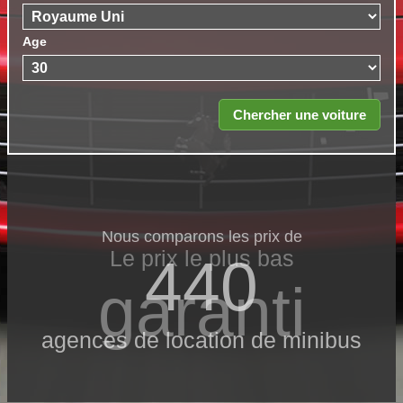
Age
Nous comparons les prix de
Le prix le​ plus bas
440
garanti
agences de location de minibus