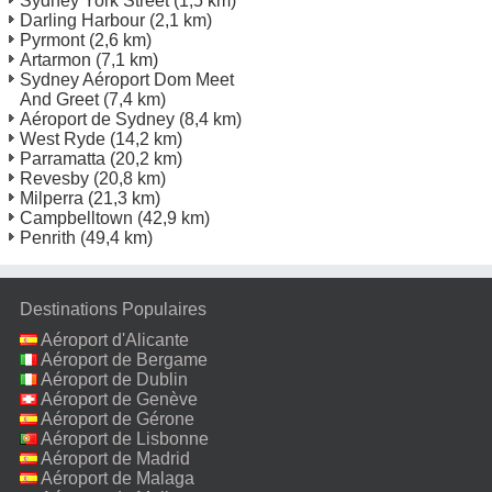
Sydney York Street
(1,5 km)
Darling Harbour
(2,1 km)
Pyrmont
(2,6 km)
Artarmon
(7,1 km)
Sydney Aéroport Dom Meet
And Greet
(7,4 km)
Aéroport de Sydney
(8,4 km)
West Ryde
(14,2 km)
Parramatta
(20,2 km)
Revesby
(20,8 km)
Milperra
(21,3 km)
Campbelltown
(42,9 km)
Penrith
(49,4 km)
Destinations Populaires
Aéroport d'Alicante
Aéroport de Bergame
Aéroport de Dublin
Aéroport de Genève
Aéroport de Gérone
Aéroport de Lisbonne
Aéroport de Madrid
Aéroport de Malaga