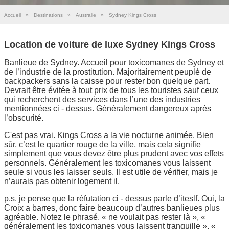
Accueil
»
Destinations
»
Australie
»
Sydney Kings Cross
Location de voiture de luxe Sydney Kings Cross
Banlieue de Sydney. Accueil pour toxicomanes de Sydney et
de l’industrie de la prostitution. Majoritairement peuplé de
backpackers sans la caisse pour rester bon quelque part.
Devrait être évitée à tout prix de tous les touristes sauf ceux
qui recherchent des services dans l’une des industries
mentionnées ci - dessus. Généralement dangereux après
l’obscurité.
C'est pas vrai. Kings Cross a la vie nocturne animée. Bien
sûr, c’est le quartier rouge de la ville, mais cela signifie
simplement que vous devez être plus prudent avec vos effets
personnels. Généralement les toxicomanes vous laissent
seule si vous les laisser seuls. Il est utile de vérifier, mais je
n’aurais pas obtenir logement il.
p.s. je pense que la réfutation ci - dessus parle d’iteslf. Oui, la
Croix a barres, donc faire beaucoup d’autres banlieues plus
agréable. Notez le phrasé. « ne voulait pas rester là », «
généralement les toxicomanes vous laissent tranquille », «