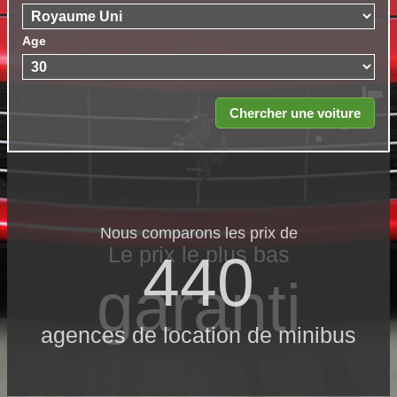
Age
Nous comparons les prix de
Le prix le​ plus bas
440
garanti
agences de location de minibus