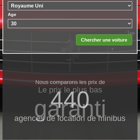
Age
Nous comparons les prix de
Le prix le​ plus bas
440
garanti
agences de location de minibus