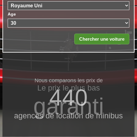
Age
Nous comparons les prix de
Le prix le​ plus bas
440
garanti
agences de location de minibus