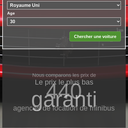
Age
Nous comparons les prix de
Le prix le​ plus bas
440
garanti
agences de location de minibus