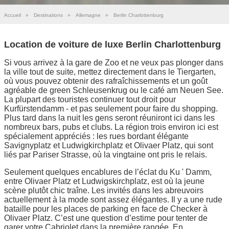
Accueil
»
Destinations
»
Allemagne
»
Berlin Charlottenburg
Location de voiture de luxe Berlin Charlottenburg
Si vous arrivez à la gare de Zoo et ne veux pas plonger dans
la ville tout de suite, mettez directement dans le Tiergarten,
où vous pouvez obtenir des rafraîchissements et un goût
agréable de green Schleusenkrug ou le café am Neuen See.
La plupart des touristes continuer tout droit pour
Kurfürstendamm - et pas seulement pour faire du shopping.
Plus tard dans la nuit les gens seront réuniront ici dans les
nombreux bars, pubs et clubs. La région trois environ ici est
spécialement appréciés : les rues bordant élégante
Savignyplatz et Ludwigkirchplatz et Olivaer Platz, qui sont
liés par Pariser Strasse, où la vingtaine ont pris le relais.
Seulement quelques encablures de l’éclat du Ku ' Damm,
entre Olivaer Platz et Ludwigskirchplatz, est où la jeune
scène plutôt chic traîne. Les invités dans les abreuvoirs
actuellement à la mode sont assez élégantes. Il y a une rude
bataille pour les places de parking en face de Checker à
Olivaer Platz. C’est une question d’estime pour tenter de
garer votre Cabriolet dans la première rangée. En