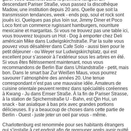
descendant Pariser Straße, vous passez la discothèque
Madow, une institution depuis 20 ans. Quelle que soit la
transmission tendances, week - ends pop, soul et rock sont
joués ici. Quelques pas plus loin sur, Jimmy Diner et Poco
Loco font un commerce rugissant hamburgers, nourriture
mexicaine et margaritas. Si vous ne trouvez pas une table ici,
vous trouverez toujours un Hot - Dog à emporter chez Deli
américain Mike dans Ludwigskirchstraße. Par la suite vous
pouvez vous désaltérer dans Cafe Solo - aussi bien pour le
petit déjeuner - ou Weyer sur Ludwigskirchplatz, qui est
excellent pour s’asseoir à l’extérieur sous les arbres en été.
Si vous êtes flétrissement maintenant, nous vous
recommandons de Berlin Bar dans Uhlandstraße - petit, mais
bon. Dans le smart bar Zur Weißen Maus, vous pourrez
savourer l’atmosphère des années 20. Une tenue
correspondant n’est pas une mauvaise idée. Amateurs de
cuisine orientale peuvent rentrez dans spécialités coréennes
à Kwang - Ju dans Emser Straße. À la fin de Pariser Strasse,
à la station de Spichernstraße U - Bahn, est Qin Hui, un
snack - bar asiatique à bas prix avec grandes portions
délicieuses. Il y a beaucoup de choses dans cette partie de
Berlin - Ouest - juste jeter un oeil par vous - même.
Charlottenburg est renommée pour ses habitants étrangers
qui s’installe à cet endroit afin de regrouper après avoir quitté